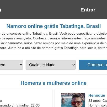
Entrar
Namoro online grátis Tabatinga, Brasil
de encontros online Tabatinga, Brasil. Você pode especificar o objeti
e pesquisa avançada. Conheça usuários interessantes, faça amizades 
relacionamentos sérios, fazer amigos por meio de uma experiência de 
ro. Junte-se a um site de namoro grátis Tabatinga para locais, estrang
Homens e mulheres online
Henrique
ra
33 anos, Ca
urando uma mulher 22-30
Homem solt