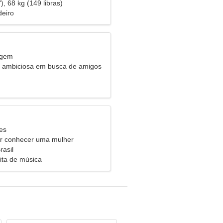
), 68 kg (149 libras)
eiro
rgem
 ambiciosa em busca de amigos
es
 conhecer uma mulher
rasil
rita de música