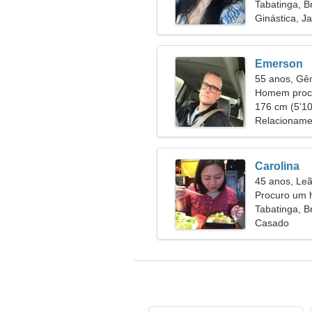
Tabatinga, Br
Ginástica, J
Emerson
55 anos, G
Homem procu
176 cm (5'10"
Relacioname
Carolina
45 anos, Le
Procuro um 
juntos
Tabatinga, Br
Casado