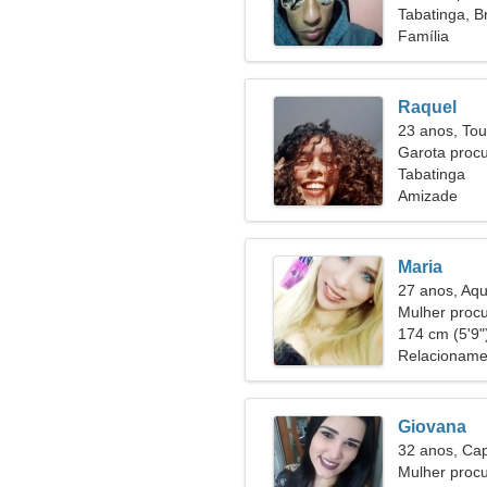
Tabatinga, Br
Família
Raquel
23 anos, Tou
Garota proc
Tabatinga
Amizade
Maria
27 anos, Aqu
Mulher proc
174 cm (5'9")
Relacioname
Giovana
32 anos, Cap
Mulher proc