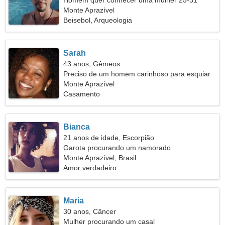
Homem quer conhecer uma mulher 25-31
Monte Aprazível
Beisebol, Arqueologia
Sarah
43 anos, Gêmeos
Preciso de um homem carinhoso para esquiar
juntos
Monte Aprazível
Casamento
Bianca
21 anos de idade, Escorpião
Garota procurando um namorado
Monte Aprazível, Brasil
Amor verdadeiro
Maria
30 anos, Câncer
Mulher procurando um casal