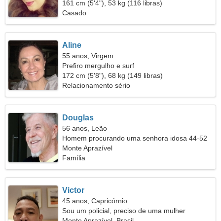
161 cm (5'4"), 53 kg (116 libras)
Casado
Aline
55 anos, Virgem
Prefiro mergulho e surf
172 cm (5'8"), 68 kg (149 libras)
Relacionamento sério
Douglas
56 anos, Leão
Homem procurando uma senhora idosa 44-52
Monte Aprazível
Família
Victor
45 anos, Capricórnio
Sou um policial, preciso de uma mulher
inteligente
Monte Aprazível, Brasil