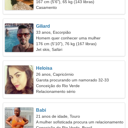
167 cm (5'6"), 65 kg (143 libras)
Casamento
Giliard
33 anos, Escorpião
Homem quer conhecer uma mulher
176 cm (5'10"), 76 kg (167 libras)
Jet skis, Safári
Heloisa
26 anos, Capricórnio
Garota procurando um namorado 32-33
Conceição do Rio Verde
Relacionamento sério
Babi
21 anos de idade, Touro
A mulher sofisticada procura um relacionamento
apaixonado
Conceição do Rio Verde, Brasil