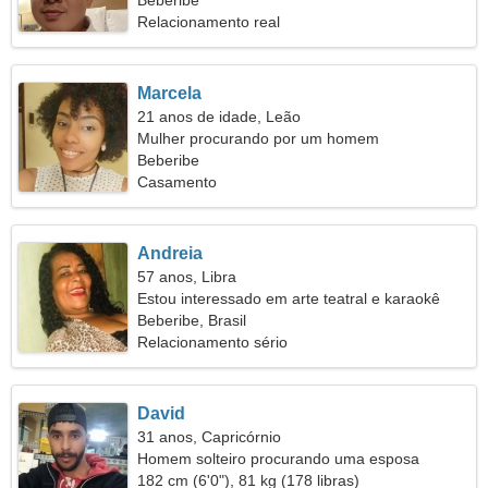
mulher emocional
Beberibe
Relacionamento real
Marcela
21 anos de idade, Leão
Mulher procurando por um homem
Beberibe
Casamento
Andreia
57 anos, Libra
Estou interessado em arte teatral e karaokê
Beberibe, Brasil
Relacionamento sério
David
31 anos, Capricórnio
Homem solteiro procurando uma esposa
182 cm (6'0"), 81 kg (178 libras)