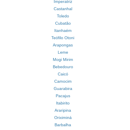
Imperatriz
Castanhal
Toledo
Cubatão
Itanhaém
Teófilo Otoni
Arapongas
Leme
Mogi Mirim
Bebedouro
Caicó
Camocim
Guarabira
Pacajus
Itabirito
Araripina
Oriximiná
Barbalha