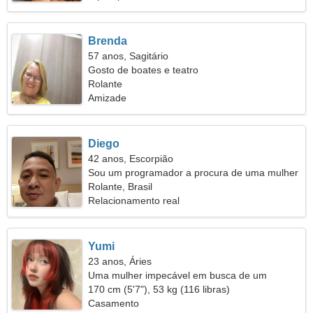
Brenda
57 anos, Sagitário
Gosto de boates e teatro
Rolante
Amizade
Diego
42 anos, Escorpião
Sou um programador a procura de uma mulher
sonhadora
Rolante, Brasil
Relacionamento real
Yumi
23 anos, Áries
Uma mulher impecável em busca de um
relacionamento duradouro
170 cm (5'7"), 53 kg (116 libras)
Casamento