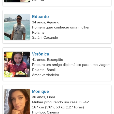
Família
Eduardo
34 anos, Aquário
Homem quer conhecer uma mulher
Rolante
Safári, Caçando
Verônica
41 anos, Escorpião
Procuro um amigo diplomático para uma viagem
juntos
Rolante, Brasil
Amor verdadeiro
Monique
30 anos, Libra
Mulher procurando um casal 35-42
167 cm (5'6"), 58 kg (127 libras)
Hip-hop, Cinema