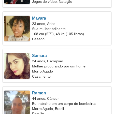
Jogos de vídeo, Natação
Mayara
23 anos, Áries
Sua mulher brilhante
168 cm (5'7"), 48 kg (105 libras)
Casado
Samara
24 anos, Escorpião
Mulher procurando por um homem
Morro Agudo
Casamento
Ramon
44 anos, Câncer
Eu trabalho em um corpo de bombeiros
procurando uma mulher tímida
Morro Agudo, Brasil
Família