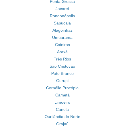
Ponta Grossa
Jacareí
Rondonópolis
Sapucaia
Alagoinhas
Umuarama
Caieiras
Araxá
Três Rios
São Cristóvão
Pato Branco
Gurupi
Cornélio Procópio
Cametá
Limoeiro
Canela
Ourilândia do Norte
Grajaú