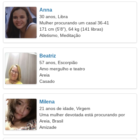
Anna
30 anos, Libra
Mulher procurando um casal 36-41
171 cm (5'8"), 64 kg (141 libras)
Atletismo, Meditação
Beatriz
57 anos, Escorpião
Amo mergulho e teatro
Areia
Casado
Milena
21 anos de idade, Virgem
Uma mulher devotada está procurando por
alguém como você
Areia, Brasil
Amizade