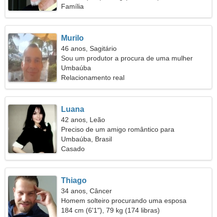
Família
Murilo
46 anos, Sagitário
Sou um produtor a procura de uma mulher
incrível
Umbaúba
Relacionamento real
Luana
42 anos, Leão
Preciso de um amigo romântico para
cozinharmos juntos
Umbaúba, Brasil
Casado
Thiago
34 anos, Câncer
Homem solteiro procurando uma esposa
184 cm (6'1"), 79 kg (174 libras)