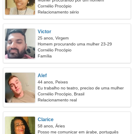
Mulher procurando por um homem
Cornélio Procópio
Relacionamento sério
Victor
25 anos, Virgem
Homem procurando uma mulher 23-29
Cornélio Procópio
Família
Alef
44 anos, Peixes
Eu trabalho no teatro, preciso de uma mulher
legal
Cornélio Procópio, Brasil
Relacionamento real
Clarice
58 anos, Áries
Posso me comunicar em árabe, português