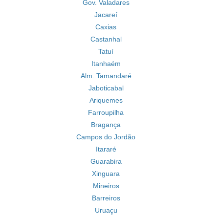
Gov. Valadares
Jacareí
Caxias
Castanhal
Tatuí
Itanhaém
Alm. Tamandaré
Jaboticabal
Ariquemes
Farroupilha
Bragança
Campos do Jordão
Itararé
Guarabira
Xinguara
Mineiros
Barreiros
Uruaçu