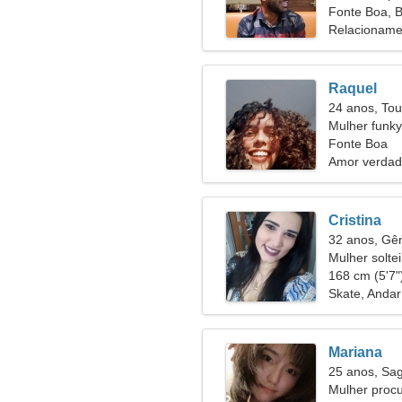
Fonte Boa, B
Relacioname
Raquel
24 anos, Tou
Mulher funk
você
Fonte Boa
Amor verdad
Cristina
32 anos, G
Mulher solte
168 cm (5'7")
Skate, Andar
Mariana
25 anos, Sag
Mulher proc