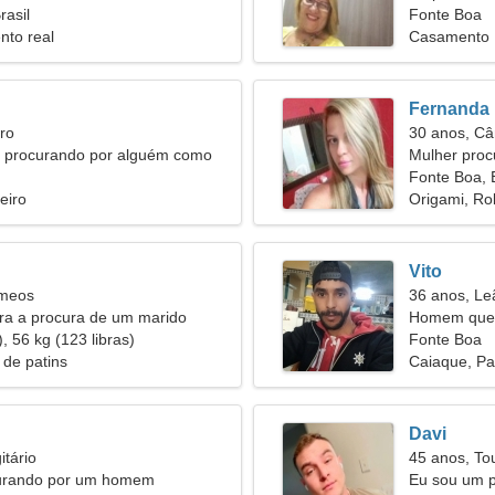
rasil
Fonte Boa
nto real
Casamento
Fernanda
ro
30 anos, Câ
y procurando por alguém como
Mulher proc
Fonte Boa, B
eiro
Origami, Ro
Vito
êmeos
36 anos, Le
ira a procura de um marido
Homem quer
, 56 kg (123 libras)
Fonte Boa
 de patins
Caiaque, Pa
Davi
itário
45 anos, To
urando por um homem
Eu sou um p