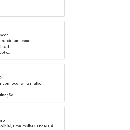
ncer
urando um casal
rasil
bótica
ão
 conhecer uma mulher
tinação
uro
olicial, uma mulher sincera é