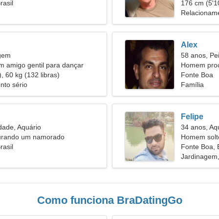
rasil
necessária
176 cm (5'10
Relacioname
Alex
rgem
58 anos, Pe
m amigo gentil para dançar
Homem proc
, 60 kg (132 libras)
Fonte Boa
nto sério
Família
Felipe
dade, Aquário
34 anos, Aq
urando um namorado
Homem solt
rasil
29
Fonte Boa, B
Jardinagem,
Como funciona BraDatingGo