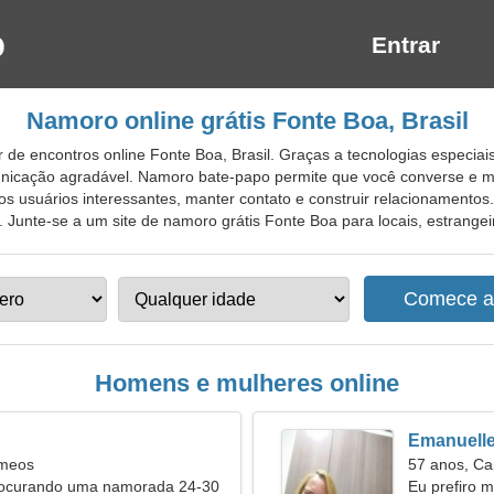
Entrar
Namoro online grátis Fonte Boa, Brasil
 de encontros online Fonte Boa, Brasil. Graças a tecnologias especia
nicação agradável. Namoro bate-papo permite que você converse e m
s usuários interessantes, manter contato e construir relacionamentos.
s. Junte-se a um site de namoro grátis Fonte Boa para locais, estrangeir
Homens e mulheres online
Emanuell
êmeos
57 anos, Ca
rocurando uma namorada 24-30
Eu prefiro 