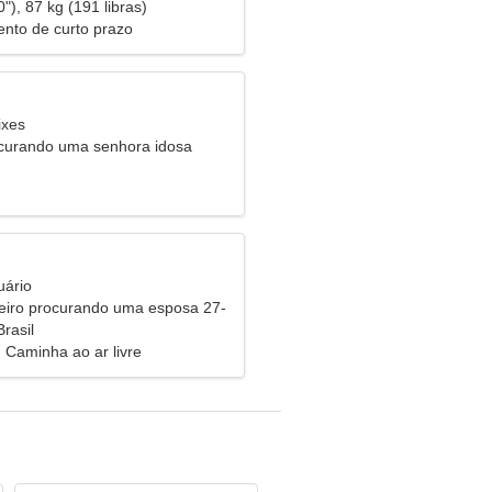
"), 87 kg (191 libras)
nto de curto prazo
ixes
urando uma senhora idosa
uário
eiro procurando uma esposa 27-
rasil
 Caminha ao ar livre