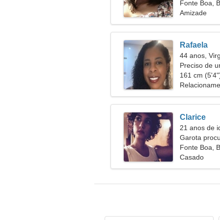
Fonte Boa, B
Amizade
Rafaela
44 anos, Vi
Preciso de u
juntos
161 cm (5'4")
Relacioname
Clarice
21 anos de i
Garota proc
Fonte Boa, B
Casado