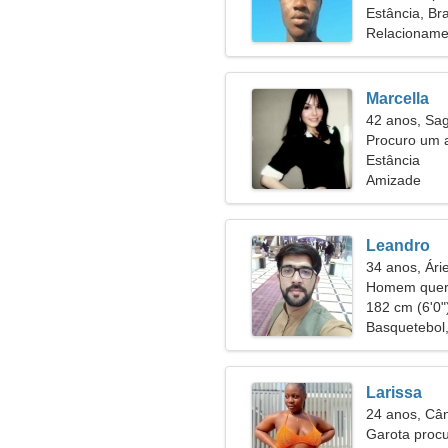
Estância, Bra
Relacioname
Marcella
42 anos, Sag
Procuro um 
Estância
Amizade
Leandro
34 anos, Ári
Homem quer 
182 cm (6'0")
Basquetebol
Larissa
24 anos, Câ
Garota proc