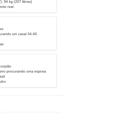
), 94 kg (207 libras)
nto real
es
urando um casal 34-40
iar
corpião
eiro procurando uma esposa
asil
adro