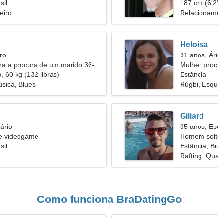
sil
53
187 cm (6'2"
eiro
Relacioname
Heloisa
ro
31 anos, Ári
ira a procura de um marido 36-
Mulher proc
, 60 kg (132 libras)
Estância
úsica, Blues
Rúgbi, Esqu
Giliard
ário
35 anos, Es
i e videogame
Homem solt
sil
Estância, Br
Rafting, Qu
Como funciona BraDatingGo