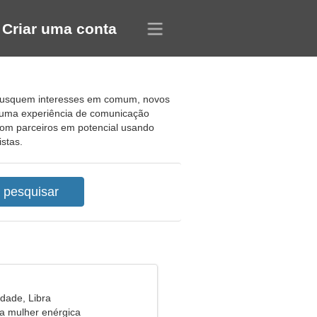
Criar uma conta
os busquem interesses em comum, novos
e uma experiência de comunicação
com parceiros em potencial usando
stas.
idade, Libra
a mulher enérgica