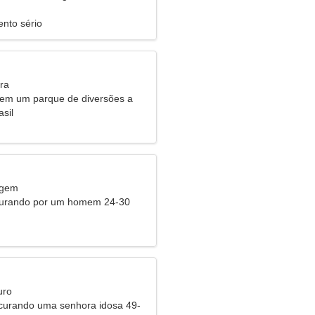
nto sério
ra
 em um parque de diversões a
uma mulher romântica
asil
rgem
curando por um homem 24-30
uro
urando uma senhora idosa 49-