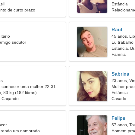
sil
Estância
nto de curto prazo
Relacioname
Raul
itário
45 anos, Lib
amigo sedutor
Eu trabalho
procura de 
Estância, Br
Família
Sabrina
es
23 anos, Vi
conhecer uma mulher 22-31
Mulher pro
, 83 kg (182 libras)
Estância
, Caçando
Casado
Felipe
ncer
57 anos, To
urando um namorado
Homem proc