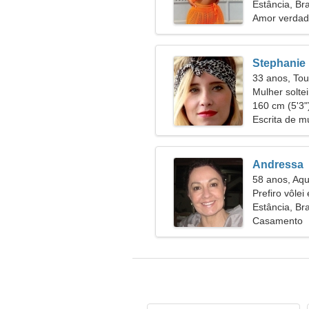
Estância, Bra
Amor verdad
Stephanie
33 anos, Tou
Mulher solte
45
160 cm (5'3")
Escrita de m
Andressa
58 anos, Aqu
Prefiro vôle
Estância, Bra
Casamento