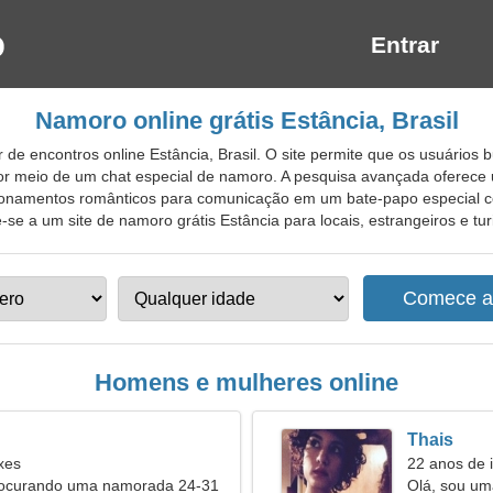
Entrar
Namoro online grátis Estância, Brasil
 de encontros online Estância, Brasil. O site permite que os usuári
por meio de um chat especial de namoro. A pesquisa avançada oferec
lacionamentos românticos para comunicação em um bate-papo especial 
e a um site de namoro grátis Estância para locais, estrangeiros e turi
Homens e mulheres online
Thais
xes
22 anos de 
rocurando uma namorada 24-31
Olá, sou um