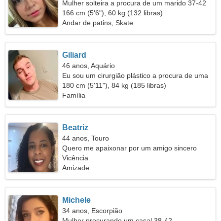
Mulher solteira a procura de um marido 37-42
166 cm (5'6"), 60 kg (132 libras)
Andar de patins, Skate
Giliard
46 anos, Aquário
Eu sou um cirurgião plástico a procura de uma
mulher gentil
180 cm (5'11"), 84 kg (185 libras)
Família
Beatriz
44 anos, Touro
Quero me apaixonar por um amigo sincero
Vicência
Amizade
Michele
34 anos, Escorpião
Mulher procurando um casal 38-42