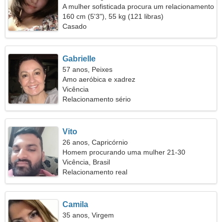
A mulher sofisticada procura um relacionamento
apaixonado
160 cm (5'3"), 55 kg (121 libras)
Casado
Gabrielle
57 anos, Peixes
Amo aeróbica e xadrez
Vicência
Relacionamento sério
Vito
26 anos, Capricórnio
Homem procurando uma mulher 21-30
Vicência, Brasil
Relacionamento real
Camila
35 anos, Virgem