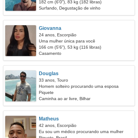
182 cm (6'0"), 83 kg (182 libras)
Surfando, Degustação de vinho
Giovanna
24 anos, Escorpião
Uma mulher única para você
166 cm (5'6"), 53 kg (116 libras)
Casamento
Douglas
33 anos, Touro
Homem solteiro procurando uma esposa
Piquete
Caminha ao ar livre, Bilhar
Matheus
42 anos, Escorpião
Eu sou um médico procurando uma mulher
inteligente
Piquete, Brasil