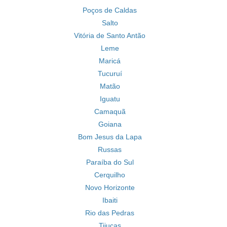
Poços de Caldas
Salto
Vitória de Santo Antão
Leme
Maricá
Tucuruí
Matão
Iguatu
Camaquã
Goiana
Bom Jesus da Lapa
Russas
Paraíba do Sul
Cerquilho
Novo Horizonte
Ibaiti
Rio das Pedras
Tijucas