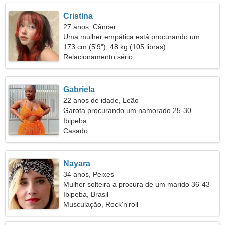
Cristina
27 anos, Câncer
Uma mulher empática está procurando um
relacionamento de longo prazo
173 cm (5'9"), 48 kg (105 libras)
Relacionamento sério
Gabriela
22 anos de idade, Leão
Garota procurando um namorado 25-30
Ibipeba
Casado
Nayara
34 anos, Peixes
Mulher solteira a procura de um marido 36-43
Ibipeba, Brasil
Musculação, Rock'n'roll