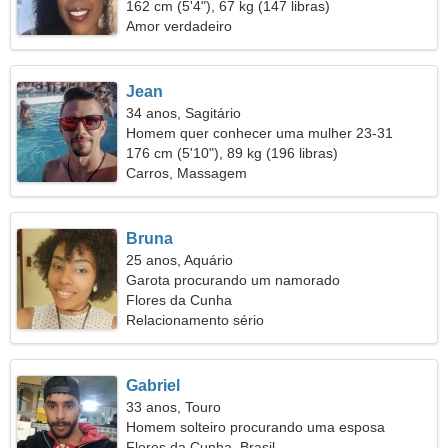
juntos
162 cm (5'4"), 67 kg (147 libras)
Amor verdadeiro
Jean
34 anos, Sagitário
Homem quer conhecer uma mulher 23-31
176 cm (5'10"), 89 kg (196 libras)
Carros, Massagem
Bruna
25 anos, Aquário
Garota procurando um namorado
Flores da Cunha
Relacionamento sério
Gabriel
33 anos, Touro
Homem solteiro procurando uma esposa
Flores da Cunha, Brasil