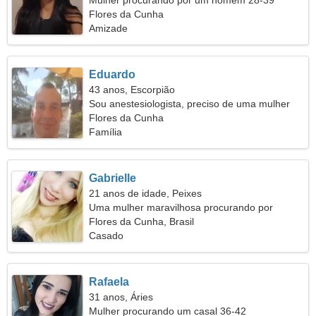
Mulher procurando por um homem 28-39
Flores da Cunha
Amizade
Eduardo
43 anos, Escorpião
Sou anestesiologista, preciso de uma mulher
sedutora
Flores da Cunha
Família
Gabrielle
21 anos de idade, Peixes
Uma mulher maravilhosa procurando por
alguém como você
Flores da Cunha, Brasil
Casado
Rafaela
31 anos, Áries
Mulher procurando um casal 36-42