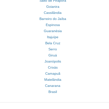
Salto de Pirapora
Goianira
Cassilândia
Barreiro do Jaíba
Espinosa
Guaranésia
Itajuípe
Bela Cruz
Serro
Giruá
Joanópolis
Crixás
Camapuã
Matelândia
Canarana
Brasil