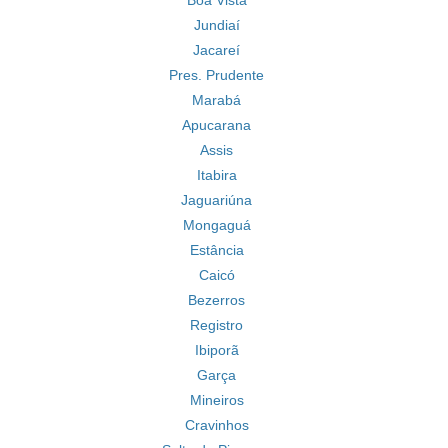
Boa Vista
Jundiaí
Jacareí
Pres. Prudente
Marabá
Apucarana
Assis
Itabira
Jaguariúna
Mongaguá
Estância
Caicó
Bezerros
Registro
Ibiporã
Garça
Mineiros
Cravinhos