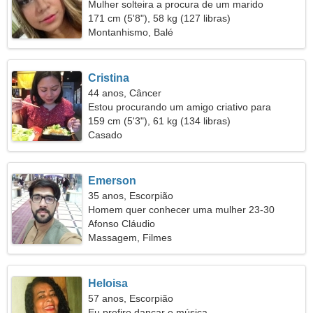
Mulher solteira a procura de um marido
171 cm (5'8"), 58 kg (127 libras)
Montanhismo, Balé
Cristina
44 anos, Câncer
Estou procurando um amigo criativo para
acampar
159 cm (5'3"), 61 kg (134 libras)
Casado
Emerson
35 anos, Escorpião
Homem quer conhecer uma mulher 23-30
Afonso Cláudio
Massagem, Filmes
Heloisa
57 anos, Escorpião
Eu prefiro dançar e música