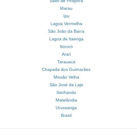
Salto de Pirapora
Marau
Ipu
Lagoa Vermelha
São João da Barra
Lagoa de Itaenga
Itororó
Arari
Tarauacá
Chapada dos Guimarães
Missão Velha
São José da Laje
Itanhandu
Matelândia
Urussanga
Brasil