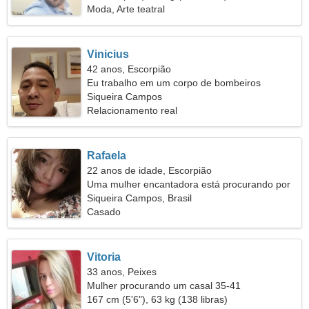
Moda, Arte teatral
Vinicius
42 anos, Escorpião
Eu trabalho em um corpo de bombeiros
procurando uma mulher enérgica
Siqueira Campos
Relacionamento real
Rafaela
22 anos de idade, Escorpião
Uma mulher encantadora está procurando por
alguém como você
Siqueira Campos, Brasil
Casado
Vitoria
33 anos, Peixes
Mulher procurando um casal 35-41
167 cm (5'6"), 63 kg (138 libras)