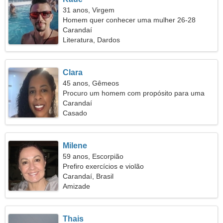
31 anos, Virgem
Homem quer conhecer uma mulher 26-28
Carandaí
Literatura, Dardos
Clara
45 anos, Gêmeos
Procuro um homem com propósito para uma
família
Carandaí
Casado
Milene
59 anos, Escorpião
Prefiro exercícios e violão
Carandaí, Brasil
Amizade
Thais