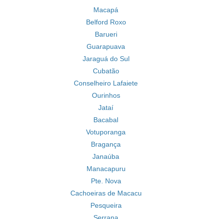
Macapá
Belford Roxo
Barueri
Guarapuava
Jaraguá do Sul
Cubatão
Conselheiro Lafaiete
Ourinhos
Jataí
Bacabal
Votuporanga
Bragança
Janaúba
Manacapuru
Pte. Nova
Cachoeiras de Macacu
Pesqueira
Serrana